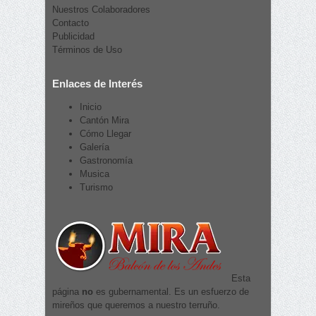
Nuestros Colaboradores
Contacto
Publicidad
Términos de Uso
Enlaces de Interés
Inicio
Cantón Mira
Cómo Llegar
Galería
Gastronomía
Musica
Turismo
Esta
página
no
es gubernamental. Es un esfuerzo de
mireños que queremos a nuestro terruño.