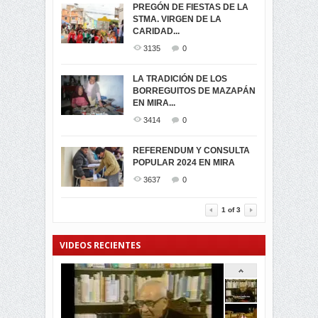
PREGÓN DE FIESTAS DE LA
-ENCENDIDO DEL ARBOL DE
STMA. VIRGEN DE LA
ELECCION CRUCIAL:
...
CARIDAD...
SEGUNDA VUELTA
3518
0
PRESIDENCIAL EL 1...
3135
0
3475
0
DÍA DE LOS DIFUNTOS EN
LA TRADICIÓN DE LOS
MIRA
BORREGUITOS DE MAZAPÁN
VIRTUALES ASAMBLEISTAS
3441
0
EN MIRA...
POR LA PROVINCIA DEL
CARCHI...
3414
0
SIMPATIZANTES DE ADN -
2045
0
MIRA CELEBRAN EL
REFERENDUM Y CONSULTA
TRIUNFO DE...
POPULAR 2024 EN MIRA
MIRA.EC FUE
2396
0
GALARDONADA
3637
0
3457
0
1
of
3
VIDEOS RECIENTES