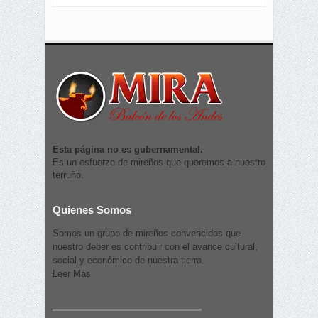
Esta página no es gubernamental.
Es un esfuerzo de mireños que queremos a nuestro
terruño.
Quienes Somos
Somos un grupo de mireños convencidos que
nuestro deber es contribuir con el avance cultural,
social y económico de nuestra tierra.
Leer Más