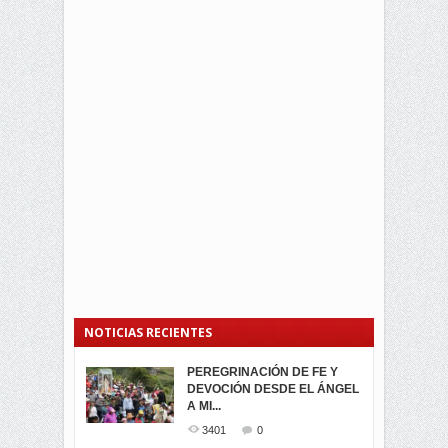
NOTICIAS RECIENTES
PEREGRINACIÓN DE FE Y
PROCESIÓN DE LA VIRGEN
SEGUNDA VUELTA
DEVOCIÓN DESDE EL ÁNGEL
DE LA CARIDAD 2024
ELECCIONES
A MI...
PRESIDENCIALES 2023 EN
3063
0
M...
3401
0
3423
0