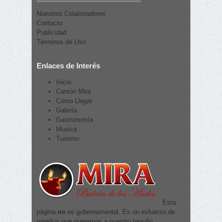
Nuestros Colaboradores
Contacto
Publicidad
Términos de Uso
Enlaces de Interés
Inicio
Cantón Mira
Cómo Llegar
Galería
Gastronomía
Musica
Turismo
Esta
página
no
es gubernamental. Es un esfuerzo de
mireños que queremos a nuestro terruño.