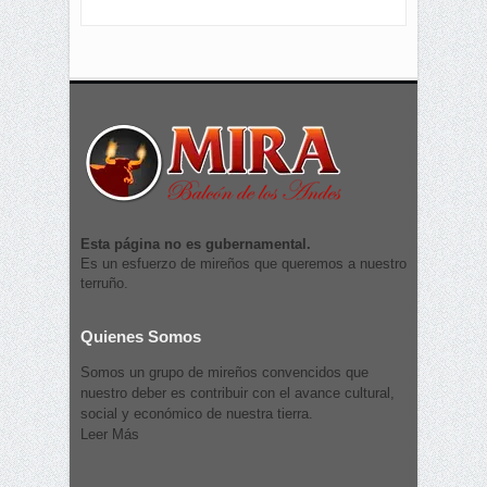
Esta página no es gubernamental.
Es un esfuerzo de mireños que queremos a nuestro
terruño.
Quienes Somos
Somos un grupo de mireños convencidos que
nuestro deber es contribuir con el avance cultural,
social y económico de nuestra tierra.
Leer Más