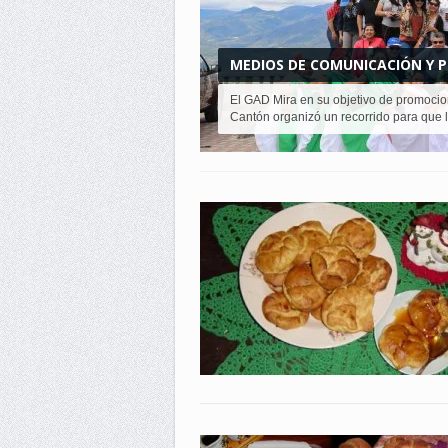
MEDIOS DE COMUNICACIÓN Y P
NORTE...
El GAD Mira en su objetivo de promociona
Cantón organizó un recorrido para que lo