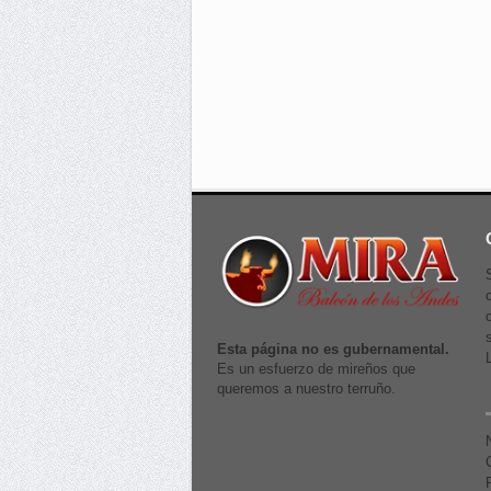
Esta página no es gubernamental.
Es un esfuerzo de mireños que
queremos a nuestro terruño.