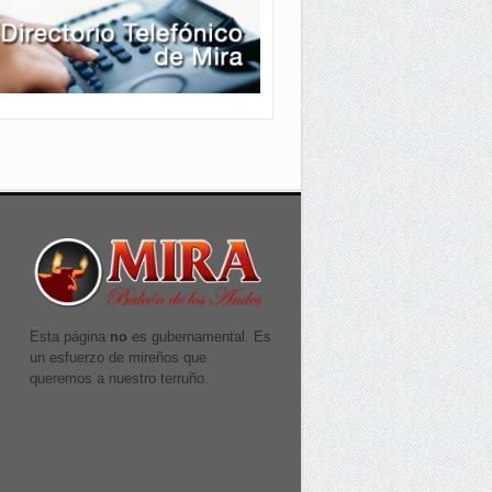
Esta página
no
es gubernamental. Es
un esfuerzo de mireños que
queremos a nuestro terruño.