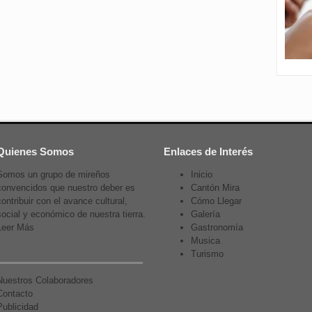
Quienes Somos
Enlaces de Interés
Somos un grupo de mireños
Inicio
convencidos que nuestro deber es
Cantón Mira
contribuir con el avance cultural,
Cómo Llegar
social y económico de nuestra tierra.
Galería
Leer Más
Gastronomía
Musica
Turismo
Nuestros Colaboradores
Contacto
Publicidad