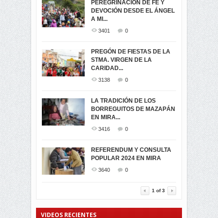
PEREGRINACIÓN DE FE Y
PROCESIÓN DE LA VIRGEN
SEGUNDA VUELTA
DEVOCIÓN DESDE EL ÁNGEL
DE LA CARIDAD 2024
ELECCIONES
A MI...
PRESIDENCIALES 2023 EN
3063
0
M...
3401
0
3423
0
LA NAVIDAD ILUMINA A MIRA
PREGÓN DE FIESTAS DE LA
-ENCENDIDO DEL ARBOL DE
STMA. VIRGEN DE LA
ELECCION CRUCIAL:
...
CARIDAD...
SEGUNDA VUELTA
3520
0
PRESIDENCIAL EL 1...
3138
0
3475
0
DÍA DE LOS DIFUNTOS EN
LA TRADICIÓN DE LOS
MIRA
BORREGUITOS DE MAZAPÁN
VIRTUALES ASAMBLEISTAS
3442
0
EN MIRA...
POR LA PROVINCIA DEL
CARCHI...
3416
0
SIMPATIZANTES DE ADN -
2048
0
MIRA CELEBRAN EL
REFERENDUM Y CONSULTA
TRIUNFO DE...
POPULAR 2024 EN MIRA
MIRA.EC FUE
2402
0
GALARDONADA
3640
0
3459
0
1
of
3
VIDEOS RECIENTES