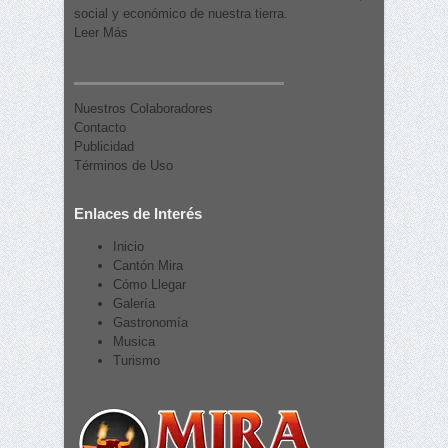
social y económico de nuestra tierra.
Leer Más
Nuestros Colaboradores
Contacto
Publicidad
Términos de Uso
Enlaces de Interés
Inicio
Cantón Mira
Cómo Llegar
Galería
Gastronomía
Musica
Turismo