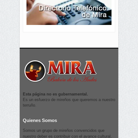
Esta página no es gubernamental.
Es un esfuerzo de mireños que queremos a nuestro
terruño.
Quienes Somos
Somos un grupo de mireños convencidos que
nuestro deber es contribuir con el avance cultural,