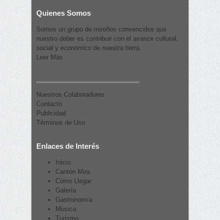
Quienes Somos
Somos un grupo de mireños convencidos que
nuestro deber es contribuir con el avance cultural,
social y económico de nuestra tierra.
Leer Más
Nuestros Colaboradores
Contacto
Publicidad
Términos de Uso
Enlaces de Interés
Inicio
Cantón Mira
Cómo Llegar
Galería
Gastronomía
Musica
Turismo