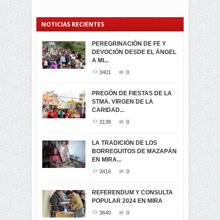
NOTICIAS RECIENTES
PEREGRINACIÓN DE FE Y
PROCESIÓN DE LA VIRGEN
SEGUNDA VUELTA
DEVOCIÓN DESDE EL ÁNGEL
DE LA CARIDAD 2024
ELECCIONES
A MI...
PRESIDENCIALES 2023 EN
3063
0
M...
3401
0
3423
0
LA NAVIDAD ILUMINA A MIRA
PREGÓN DE FIESTAS DE LA
-ENCENDIDO DEL ARBOL DE
STMA. VIRGEN DE LA
ELECCION CRUCIAL:
...
CARIDAD...
SEGUNDA VUELTA
3520
0
PRESIDENCIAL EL 1...
3138
0
3475
0
DÍA DE LOS DIFUNTOS EN
LA TRADICIÓN DE LOS
MIRA
BORREGUITOS DE MAZAPÁN
VIRTUALES ASAMBLEISTAS
3442
0
EN MIRA...
POR LA PROVINCIA DEL
CARCHI...
3416
0
SIMPATIZANTES DE ADN -
2048
0
MIRA CELEBRAN EL
REFERENDUM Y CONSULTA
TRIUNFO DE...
POPULAR 2024 EN MIRA
MIRA.EC FUE
2402
0
GALARDONADA
3640
0