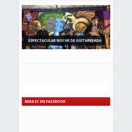
ESPECTACULAR NOCHE DE GUITARREADA
SERENATA A TODAS LAS MADRES DE LA
CIUDAD DE MIRA
MIRA EC EN FACEBOOK