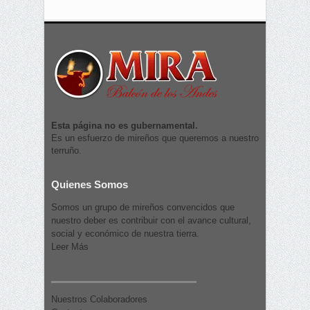
Esta página no es gubernamental.
Es un esfuerzo de mireños que queremos a nuestro
terruño.
Quienes Somos
Somos un grupo de mireños convencidos que
nuestro deber es contribuir con el avance cultural,
social y económico de nuestra tierra.
Leer Más
Nuestros Colaboradores