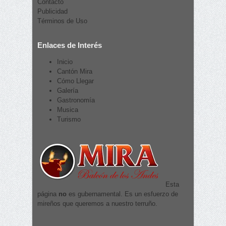
Contacto
Publicidad
Términos de Uso
Enlaces de Interés
Inicio
Cantón Mira
Cómo Llegar
Galería
Gastronomía
Musica
Turismo
Esta
página
no
es gubernamental. Es un esfuerzo de
mireños que queremos a nuestro terruño.