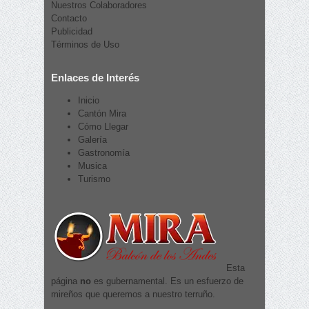
Nuestros Colaboradores
Contacto
Publicidad
Términos de Uso
Enlaces de Interés
Inicio
Cantón Mira
Cómo Llegar
Galería
Gastronomía
Musica
Turismo
Esta
página
no
es gubernamental. Es un esfuerzo de
mireños que queremos a nuestro terruño.