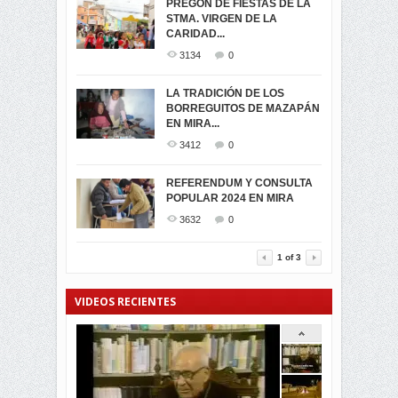
PREGÓN DE FIESTAS DE LA
-ENCENDIDO DEL ARBOL DE
STMA. VIRGEN DE LA
ELECCION CRUCIAL:
...
CARIDAD...
SEGUNDA VUELTA
3517
0
PRESIDENCIAL EL 1...
3134
0
3472
0
DÍA DE LOS DIFUNTOS EN
LA TRADICIÓN DE LOS
MIRA
BORREGUITOS DE MAZAPÁN
VIRTUALES ASAMBLEISTAS
3439
0
EN MIRA...
POR LA PROVINCIA DEL
CARCHI...
3412
0
SIMPATIZANTES DE ADN -
2044
0
MIRA CELEBRAN EL
REFERENDUM Y CONSULTA
TRIUNFO DE...
POPULAR 2024 EN MIRA
MIRA.EC FUE
2392
0
GALARDONADA
3632
0
3453
0
1
of
3
VIDEOS RECIENTES