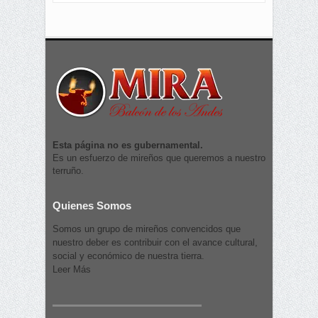
Esta página no es gubernamental.
Es un esfuerzo de mireños que queremos a nuestro
terruño.
Quienes Somos
Somos un grupo de mireños convencidos que
nuestro deber es contribuir con el avance cultural,
social y económico de nuestra tierra.
Leer Más