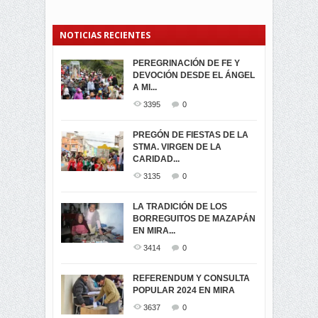
NOTICIAS RECIENTES
PEREGRINACIÓN DE FE Y
PROCESIÓN DE LA VIRGEN
SEGUNDA VUELTA
DEVOCIÓN DESDE EL ÁNGEL
DE LA CARIDAD 2024
ELECCIONES
A MI...
PRESIDENCIALES 2023 EN
3062
0
M...
3395
0
3421
0
LA NAVIDAD ILUMINA A MIRA
PREGÓN DE FIESTAS DE LA
-ENCENDIDO DEL ARBOL DE
STMA. VIRGEN DE LA
ELECCION CRUCIAL:
...
CARIDAD...
SEGUNDA VUELTA
3518
0
PRESIDENCIAL EL 1...
3135
0
3475
0
DÍA DE LOS DIFUNTOS EN
LA TRADICIÓN DE LOS
MIRA
BORREGUITOS DE MAZAPÁN
VIRTUALES ASAMBLEISTAS
3441
0
EN MIRA...
POR LA PROVINCIA DEL
CARCHI...
3414
0
SIMPATIZANTES DE ADN -
2045
0
MIRA CELEBRAN EL
REFERENDUM Y CONSULTA
TRIUNFO DE...
POPULAR 2024 EN MIRA
MIRA.EC FUE
2395
0
GALARDONADA
3637
0