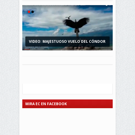
VIDEO: MAJESTUOSO VUELO DEL CÓNDOR
MIRADOR DEL CÓNDOR, UN HERMOSO
ANDINO, EN...
ATRACTIVO...
MIRA EC EN FACEBOOK