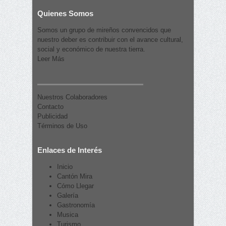
Quienes Somos
Somos un grupo de mireños convencidos que
nuestro deber es contribuir con el avance cultural,
social y económico de nuestra tierra.
Leer Más
Nuestros Colaboradores
Contacto
Publicidad
Términos de Uso
Enlaces de Interés
Inicio
Cantón Mira
Cómo Llegar
Galería
Gastronomía
Musica
Turismo