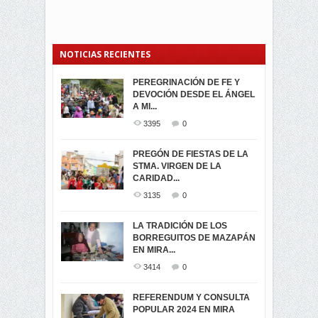
NOTICIAS RECIENTES
PEREGRINACIÓN DE FE Y
PROCESIÓN DE LA VIRGEN
SEGUNDA VUELTA
DEVOCIÓN DESDE EL ÁNGEL
DE LA CARIDAD 2024
ELECCIONES
A MI...
PRESIDENCIALES 2023 EN
3062
0
M...
3395
0
3421
0
LA NAVIDAD ILUMINA A MIRA
PREGÓN DE FIESTAS DE LA
-ENCENDIDO DEL ARBOL DE
STMA. VIRGEN DE LA
ELECCION CRUCIAL:
...
CARIDAD...
SEGUNDA VUELTA
3518
0
PRESIDENCIAL EL 1...
3135
0
3475
0
DÍA DE LOS DIFUNTOS EN
LA TRADICIÓN DE LOS
MIRA
BORREGUITOS DE MAZAPÁN
VIRTUALES ASAMBLEISTAS
3441
0
EN MIRA...
POR LA PROVINCIA DEL
CARCHI...
3414
0
SIMPATIZANTES DE ADN -
2045
0
MIRA CELEBRAN EL
REFERENDUM Y CONSULTA
TRIUNFO DE...
POPULAR 2024 EN MIRA
MIRA.EC FUE