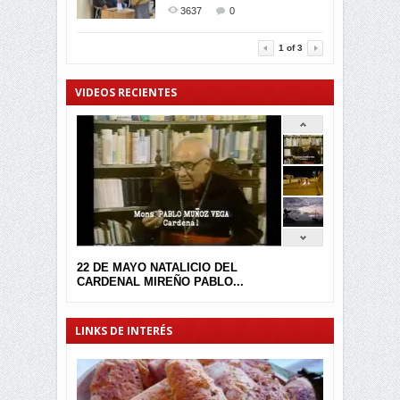
2395
0
GALARDONADA
3637
0
3457
0
1
of
3
VIDEOS RECIENTES
22 DE MAYO NATALICIO DEL
CARDENAL MIREÑO PABLO...
LINKS DE INTERÉS