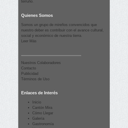
terruño.
Quienes Somos
Somos un grupo de mireños convencidos que
nuestro deber es contribuir con el avance cultural,
social y económico de nuestra tierra.
Leer Más
Nuestros Colaboradores
Contacto
Publicidad
Términos de Uso
Enlaces de Interés
Inicio
Cantón Mira
Cómo Llegar
Galería
Gastronomía