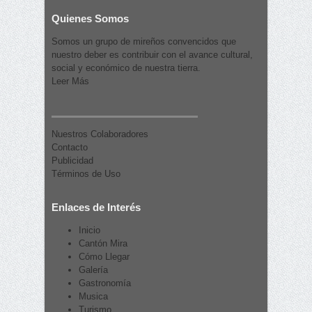
Quienes Somos
Somos un grupo de mireños convencidos que
nuestro deber es contribuir con el avance cultural,
social y económico de nuestra tierra.
Leer Más
Nuestros Colaboradores
Contacto
Publicidad
Términos de Uso
Enlaces de Interés
Inicio
Cantón Mira
Cómo Llegar
Galería
Gastronomía
Musica
Turismo