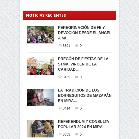
NOTICIAS RECIENTES
PEREGRINACIÓN DE FE Y
PROCESIÓN DE LA VIRGEN
SEGUNDA VUELTA
DEVOCIÓN DESDE EL ÁNGEL
DE LA CARIDAD 2024
ELECCIONES
A MI...
PRESIDENCIALES 2023 EN
3062
0
M...
3391
0
3421
0
LA NAVIDAD ILUMINA A MIRA
PREGÓN DE FIESTAS DE LA
-ENCENDIDO DEL ARBOL DE
STMA. VIRGEN DE LA
ELECCION CRUCIAL:
...
CARIDAD...
SEGUNDA VUELTA
3518
0
PRESIDENCIAL EL 1...
3135
0
3473
0
DÍA DE LOS DIFUNTOS EN
LA TRADICIÓN DE LOS
MIRA
BORREGUITOS DE MAZAPÁN
VIRTUALES ASAMBLEISTAS
3440
0
EN MIRA...
POR LA PROVINCIA DEL
CARCHI...
3414
0
SIMPATIZANTES DE ADN -
2045
0
MIRA CELEBRAN EL
REFERENDUM Y CONSULTA
TRIUNFO DE...
POPULAR 2024 EN MIRA
MIRA.EC FUE
2394
0
GALARDONADA
3635
0